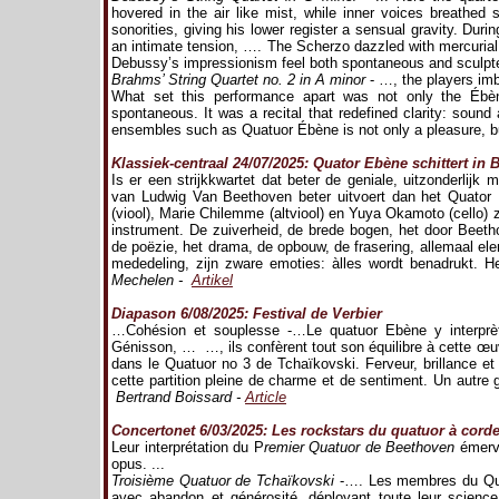
hovered in the air like mist, while inner voices breathed
sonorities, giving his lower register a sensual gravity. D
an intimate tension, …. The Scherzo dazzled with mercurial 
Debussy’s impressionism feel both spontaneous and sculpt
Brahms’ String Quartet no. 2 in A minor
- …, the players imb
What set this performance apart was not only the Ébène
spontaneous. It was a recital that redefined clarity: soun
ensembles such as Quatuor Ébène is not only a pleasure, bu
Klassiek-centraal 24/07/2025: Quator Ebène schittert in
Is er een strijkkwartet dat beter de geniale, uitzonderlijk 
van Ludwig Van Beethoven beter uitvoert dan het Quator 
(viool), Marie Chilemme (altviool) en Yuya Okamoto (cello) 
instrument. De zuiverheid, de brede bogen, het door Beeth
de poëzie, het drama, de opbouw, de frasering, allemaal elem
mededeling, zijn zware emoties: àlles wordt benadrukt. H
Mechelen -
Artikel
Diapason 6/08/2025: Festival de Verbier
…Cohésion et souplesse -…Le quatuor Ebène y interprète
Génisson, … …, ils confèrent tout son équilibre à cette œu
dans le Quatuor no 3 de Tchaïkovski. Ferveur, brillance e
cette partition pleine de charme et de sentiment. Un autre 
Bertrand Boissard -
Article
Concertonet 6/03/2025: Les rockstars du quatuor à cord
Leur interprétation du P
remier Quatuor de Beethoven
émervei
opus. ...
Troisième Quatuor de Tchaïkovski
-…. Les membres du Quat
avec abandon et générosité, déployant toute leur scien