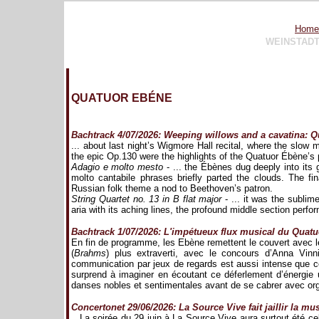
Home
WEINSTAD
QUATUOR EBÉNE
Bachtrack 4/07/2026: Weeping willows and a cavatina: 
... about last night’s Wigmore Hall recital, where the sl
the epic Op.130 were the highlights of the Quatuor Ébène’
Adagio e molto mesto
- ... the Ébènes dug deeply into its 
molto cantabile phrases briefly parted the clouds. The fi
Russian folk theme a nod to Beethoven’s patron.
String Quartet no. 13 in B flat major
- ... it was the sublim
aria with its aching lines, the profound middle section perfor
Bachtrack 1/07/2026: L'impétueux flux musical du Quat
En fin de programme, les Ebène remettent le couvert avec 
(
Brahms
) plus extraverti, avec le concours d’Anna Vinni
communication par jeux de regards est aussi intense que 
surprend à imaginer en écoutant ce déferlement d’énergie 
danses nobles et sentimentales avant de se cabrer avec or
Concertonet 29/06/2026: La Source Vive fait jaillir la mu
...La soirée du 29 juin à La Source Vive aura surtout ét