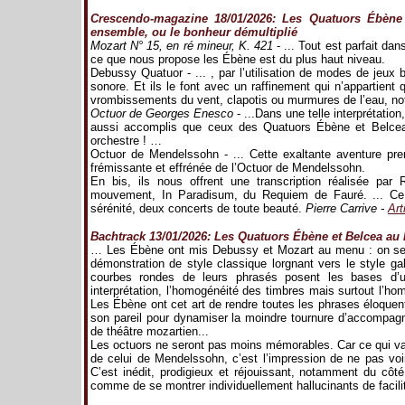
Crescendo-magazine 18/01/2026: Les Quatuors Ébène
ensemble, ou le bonheur démultiplié
Mozart N° 15, en ré mineur, K. 421
- ... Tout est parfait dans
ce que nous propose les Ébène est du plus haut niveau.
Debussy Quatuor - ... , par l’utilisation de modes de jeux 
sonore. Et ils le font avec un raffinement qui n’appartient
vrombissements du vent, clapotis ou murmures de l’eau, not
Octuor de Georges Enesco
- ...Dans une telle interprétatio
aussi accomplis que ceux des Quatuors Ébène et Belcea, 
orchestre ! …
Octuor de Mendelssohn - ... Cette exaltante aventure prend
frémissante et effrénée de l’Octuor de Mendelssohn.
En bis, ils nous offrent une transcription réalisée par 
mouvement, In Paradisum, du Requiem de Fauré. ... Ce 
sérénité, deux concerts de toute beauté.
Pierre Carrive -
Art
Bachtrack 13/01/2026: Les Quatuors Ébène et Belcea au
… Les Ébène ont mis Debussy et Mozart au menu : on se s
démonstration de style classique lorgnant vers le style gala
courbes rondes de leurs phrasés posent les bases d’u
interprétation, l’homogénéité des timbres mais surtout l’ho
Les Ébène ont cet art de rendre toutes les phrases éloque
son pareil pour dynamiser la moindre tournure d’accompagn
de théâtre mozartien...
Les octuors ne seront pas moins mémorables. Car ce qui va 
de celui de Mendelssohn, c’est l’impression de ne pas vo
C’est inédit, prodigieux et réjouissant, notamment du côté
comme de se montrer individuellement hallucinants de facil