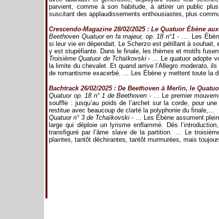
parvient, comme à son habitude, à attirer un public plu
suscitant des applaudissements enthousiastes, plus commun
Crescendo-Magazine 28/02/2025 : Le Quatuor Ébène aux 
Beethoven Quatuor en fa majeur, op. 18 n°1
- …. Les Ébène
si leur vie en dépendait. Le Scherzo est pétillant à souhait, e
y est stupéfiante. Dans le finale, les thèmes et motifs fusent,
Troisième Quatuor de Tchaïkovski
- … Le quatuor adopte vol
la limite du chevalet. Et quand arrive l’Allegro moderato, 
de romantisme exacerbé. … Les Ébène y mettent toute la d
Bachtrack 26/02/2025 : De Beethoven à Merlin, le Quatu
Quatuor op. 18 n° 1 de Beethoven
- … Le premier mouvemen
souffle : jusqu’au poids de l’archet sur la corde, pour u
restitue avec beaucoup de clarté la polyphonie du finale,...
Quatuor n° 3 de Tchaïkovski
- … Les Ébène assument pleinem
large qui déploie un lyrisme enflammé. Dès l’introductio
transfiguré par l’âme slave de la partition. … Le troisiè
plaintes, tantôt déchirantes, tantôt murmurées, mais toujou