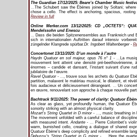
The Guardian 17/12/2025: Beare’s Chamber Music festiv
…The Schubert saw the Ébènes joined by Soltani; where M
chose a cello. The effect is anchoring, spacious, rootin
Review in full
Online Merker.com 13/12/2025: CD „OCTETS“: Q
Mendelssohn und Enescu
... Dass die beiden Spitzenensembles aus Frankreich und E
sich in internationalen Auftritten darauf intensiv vorb
züngelnder Klangrede spürbar.
Dr. Ingobert Waltenberger -
R
Concertonet 13/11/2025: D’un monde à l’autre
Haydn Quatuor en sol majeur, opus 76 n° 1
- ...La musiq
mouvement lent atteint une densité pré‑beethovénienne, à 
énormes – candide et dansant, l’instant suivant d’une rud
jubilatoire de l’œuvre.
Ravel Quatuor
- ..., trouve sous les archets du Quatuor Ebè
partition, malaxent le matériau musical, le dilatent, et rév
fois audacieux et délicieusement dérangeant. ... Un conce
en œuvre, renouvelant son approche à chaque nouvelle part
Bachtrack 9/11/2025: The power of clarity: Quatuor Ébè
As clear as glass, yet profoundly human, the Quatuor Ébè
sonority striking with an almost physical clarity.
Mozart’s String Quartet in D minor
- …, music breathing in 
The movement unfolded with a careful balance of discipline
with measured intent.
Andante
- … Pierre Colombet’s violin
warm, burnished cello, creating a dialogue of shared exp
Quatuor Ébène’s deep complicity and refined ensemble lan
Debussy’s String Quartet in G minor
- ... Here the quarte