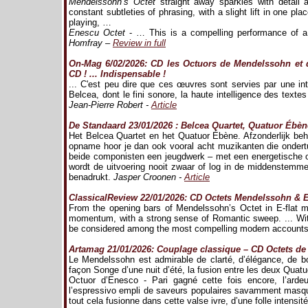
Mendelssohn’s Octet
straight away sparkles with detail 
constant subtleties of phrasing, with a slight lift in one pl
playing, …
Enescu Octet
- … This is a compelling performance of a 
Homfray –
Review in full
On-Mag 6/02/2026: CD les Octuors de Mendelssohn et 
CD ! ... Indispensable !
... C'est peu dire que ces œuvres sont servies par une in
Belcea, dont le fini sonore, la haute intelligence des text
Jean-Pierre Robert -
Article
De Standaard 23/01/2026 : Belcea Quartet, Quatuor Ébè
Het Belcea Quartet en het Quatuor Ébène. Afzonderlijk behor
opname hoor je dan ook vooral acht muzikanten die ondertu
beide componisten een jeugdwerk – met een energetische ov
wordt de uitvoering nooit zwaar of log in de middenstemmen,
benadrukt.
Jasper Croonen -
Article
ClassicalReview 22/01/2026: CD Octets Mendelssohn & 
From the opening bars of Mendelssohn’s Octet in E-flat maj
momentum, with a strong sense of Romantic sweep. ... With
be considered among the most compelling modern accounts
Artamag 21/01/2026: Couplage classique – CD Octets d
Le Mendelssohn est admirable de clarté, d’élégance, de bo
façon Songe d’une nuit d’été, la fusion entre les deux Qua
Octuor d’Enesco - Pari gagné cette fois encore, l’arde
l’espressivo empli de saveurs populaires savamment masqué
tout cela fusionne dans cette valse ivre, d’une folle intensi