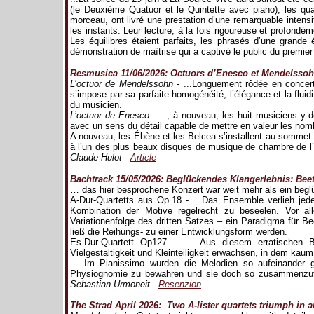
(le Deuxième Quatuor et le Quintette avec piano), les qua
morceau, ont livré une prestation d’une remarquable intensi
les instants. Leur lecture, à la fois rigoureuse et profondé
Les équilibres étaient parfaits, les phrasés d’une grande
démonstration de maîtrise qui a captivé le public du premier
Resmusica 11/06/2026: Octuors d’Enesco et Mendelssohn
L’octuor de Mendelssohn
- ...Longuement rôdée en concert 
s’impose par sa parfaite homogénéité, l’élégance et la fluid
du musicien.
L’octuor de Enesco
- ...; à nouveau, les huit musiciens y d
avec un sens du détail capable de mettre en valeur les nombr
A nouveau, les Ébène et les Belcea s’installent au sommet 
à l’un des plus beaux disques de musique de chambre de l’
Claude Hulot -
Article
Bachtrack 15/05/2026: Beglückendes Klangerlebnis: Bee
… das hier besprochene Konzert war weit mehr als ein begl
A-Dur-Quartetts aus Op.18 - …Das Ensemble verlieh jede
Kombination der Motive regelrecht zu beseelen. Vor a
Variationenfolge des dritten Satzes – ein Paradigma für 
ließ die Reihungs- zu einer Entwicklungsform werden.
Es-Dur-Quartett Op127 - …. Aus diesem erratischen 
Vielgestaltigkeit und Kleinteiligkeit erwachsen, in dem kaum 
... Im Pianissimo wurden die Melodien so aufeinander 
Physiognomie zu bewahren und sie doch so zusammenzufüh
Sebastian Urmoneit -
Resenzion
The Strad April 2026: Two A-lister quartets triumph in 